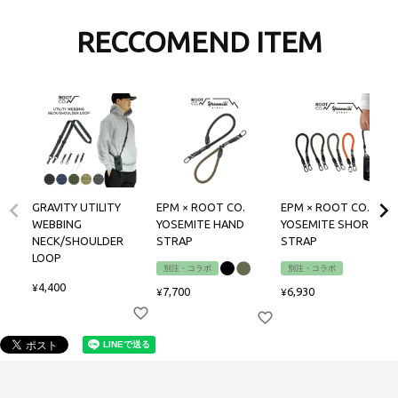
RECCOMEND ITEM
GRAVITY UTILITY
EPM × ROOT CO.
EPM × ROOT CO.
WEBBING
YOSEMITE HAND
YOSEMITE SHORT
NECK/SHOULDER
STRAP
STRAP
LOOP
別注・コラボ
別注・コラボ
4,400
¥
7,700
6,930
¥
¥