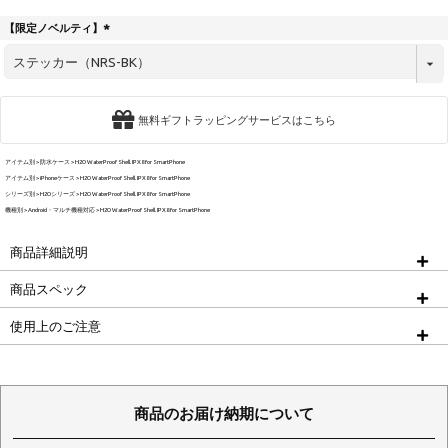
【限定ノベルティ】
(
必
須
)
無料ギフトラッピングサービスはこちら
アイテム別
防水ケース
H2O WaterProof Shell. IPX8 for SmartPhone
アイテム別
iPhoneケース
H2O WaterProof Shell. IPX8 for SmartPhone
シリーズ別
H2Oシリーズ
H2O WaterProof Shell. IPX8 for SmartPhone
機種別
Android・マルチ機種対応
H2O WaterProof Shell. IPX8 for SmartPhone
商品詳細説明
商品スペック
使用上のご注意
商品のお届け納期について