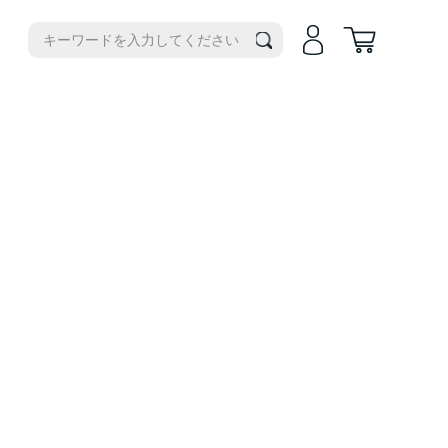
機種別
iPhone14
iPhone14Plus
iPhone17e
iPhone14Pro
iPhoneAir
iPhone14ProMax
iPhone17
iPhone13
iPhone17Pro
iPhone13ProMax
iPhone17ProMax
iPhone16e
iPhone16
iPhone16Plus
iPhone16Pro
iPhone16ProMax
iPhone15
iPhone15Plus
iPhone15Pro