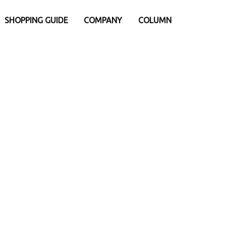
SHOPPING GUIDE
COMPANY
COLUMN
e
別
iPhone15
iPhone15Pro
eケース
アパレル・ウェア類
Pro
iPhone15ProMax
 Watch専用アクセサリー
├トップス
ProMax
リー・小物
- バックポケットシリーズ
ナ
- Tシャツ
ダー・ネックストラップ
- ロングスリープTシャツ
afe関連アクセサリー
- スウェット
ウント
- アウター
ップ
├パンツ
Android・マルチ機種対応
護ガラスフィルム
- ロングパンツ
ーシート
- ショーツ
└その他
・充電器・バッテリー
ファニチャー
換パーツ