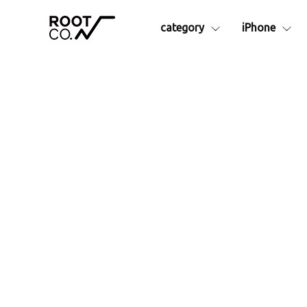
category
iPhone
シリーズ別
iPhone17e
iPhone16
アイテム
iPhoneAir
iPhone16
Collaborationシリーズ
iPhon
iPhone17
iPhone16
GRAVITYシリーズ
Apple
iPhone17Pro
iPhone16
├ Pro.
アクセサ
iPhone17ProMax
├ Plus. Series
├カラビ
- Rugged Plus.
├ショル
- Hold Plus.
├MagS
- Tough&Basic Plus.
├カーマ
├ Rugged.
├ストラ
├ +Hold
├液晶保
├ Tough&Basic
├インナ
├ UTILITY WEBBING
└その他
├ MAG REEL
ランタン
├ QUAD MAG.
予備・交