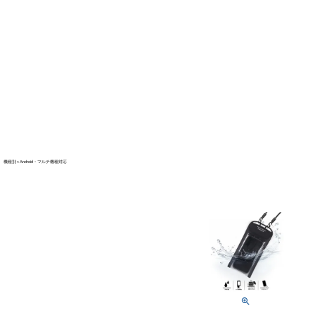
├ Carabiner,Strap
└ Glassfilm
PLAYシリーズ
H2Oシリーズ
機種別
Android・マルチ機種対応