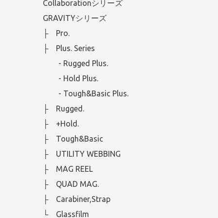
Collaborationシリーズ
GRAVITYシリーズ
├ Pro.
├ Plus. Series
- Rugged Plus.
- Hold Plus.
- Tough&Basic Plus.
├ Rugged.
├ +Hold.
├ Tough&Basic
├ UTILITY WEBBING
├ MAG REEL
├ QUAD MAG.
├ Carabiner,Strap
└ Glassfilm