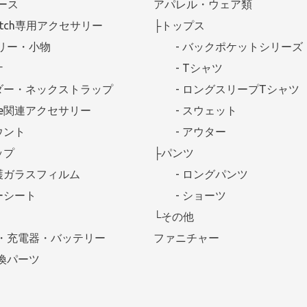
ケース
アパレル・ウェア類
Watch専用アクセサリー
├トップス
リー・小物
- バックポケットシリーズ
ナ
- Tシャツ
ダー・ネックストラップ
- ロングスリープTシャツ
afe関連アクセサリー
- スウェット
ウント
- アウター
ップ
├パンツ
護ガラスフィルム
- ロングパンツ
ーシート
- ショーツ
└その他
・充電器・バッテリー
ファニチャー
換パーツ