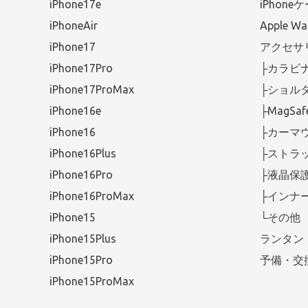
iPhone17e
iPhone
iPhoneAir
Apple 
iPhone17
アクセサ
iPhone17Pro
├カラビ
iPhone17ProMax
├ショル
iPhone16e
├MagS
iPhone16
├カーマ
iPhone16Plus
├ストラ
iPhone16Pro
├液晶保
iPhone16ProMax
├インナ
iPhone15
└その他
iPhone15Plus
ランタン
iPhone15Pro
予備・交
iPhone15ProMax