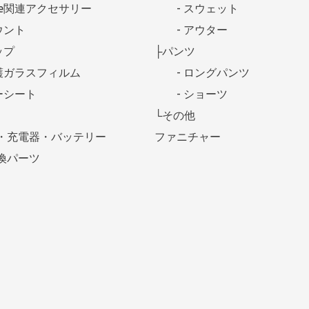
afe関連アクセサリー
- スウェット
ウント
- アウター
ップ
├パンツ
護ガラスフィルム
- ロングパンツ
ーシート
- ショーツ
└その他
・充電器・バッテリー
ファニチャー
換パーツ