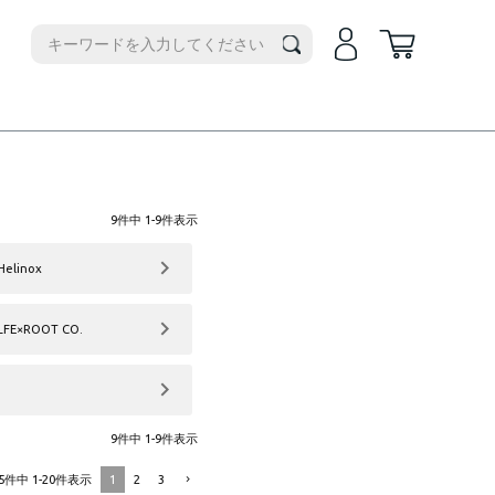
機種別
iPhone14
iPhone14Plus
iPhone17e
iPhone14Pro
iPhoneAir
iPhone14ProMax
iPhone17
iPhone13
9
件中
1
-
9
件表示
iPhone17Pro
iPhone13ProMax
iPhone17ProMax
Helinox
iPhone16e
iPhone16
LFE×ROOT CO.
iPhone16Plus
iPhone16Pro
iPhone16ProMax
iPhone15
9
件中
1
-
9
件表示
iPhone15Plus
1
2
3
5
件中
1
-
20
件表示
iPhone15Pro