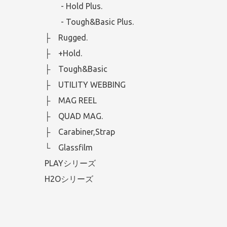
- Hold Plus.
- Tough&Basic Plus.
├ Rugged.
├ +Hold.
├ Tough&Basic
├ UTILITY WEBBING
├ MAG REEL
├ QUAD MAG.
├ Carabiner,Strap
└ Glassfilm
PLAYシリーズ
H2Oシリーズ