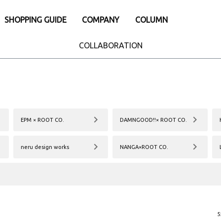
SHOPPING GUIDE
COMPANY
COLUMN
e
別
iPhone15
COLLABORATION
iPhone15Pro
eケース
アパレル・ウェア類
Pro
iPhone15ProMax
 Watch専用アクセサリー
├トップス
ProMax
リー・小物
- バックポケットシリーズ
ナ
- Tシャツ
ダー・ネックストラップ
- ロングスリープTシャツ
EPM × ROOT CO.
DAMNGOOD!!× ROOT CO.
afe関連アクセサリー
- スウェット
ウント
- アウター
neru design works
NANGA×ROOT CO.
ップ
├パンツ
護ガラスフィルム
- ロングパンツ
ーシート
- ショーツ
└その他
・充電器・バッテリー
ファニチャー
5
換パーツ