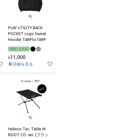
PLAY UTILITY BACK
POCKET Logo Sweat
Hoodie TARPtoTARP
別注・コラボ
11,000
¥
詳細を見る
Helinox Tac. Table M
ROOT CO. ver. (ブラッ