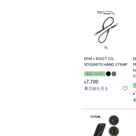
├ Carabiner,Strap
└ Glassfilm
PLAYシリーズ
H2Oシリーズ
EPM × ROOT CO.
E
YOSEMITE HAND STRAP
Y
H
別注・コラボ
C
7,700
¥
詳細を見る
¥