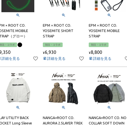
PM × ROOT CO.
EPM × ROOT CO.
EPM × ROOT CO.
OSEMITE MOBILE
YOSEMITE SHORT
YOSEMITE MOBILE
STRAP（グロー）
STRAP
STRAP
別注・コラボ
別注・コラボ
別注・コラボ
9,350
6,930
8,800
¥
¥
詳細を見る
詳細を見る
詳細を見る
LAY UTILITY BACK
NANGA×ROOT CO.
NANGA×ROOT CO. NO
OCKET Long Sleeve
AURORA 2.5LAYER TREK
COLLAR SOFT DOWN