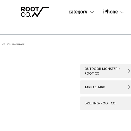
category
iPhone
シリーズ別
iPhone17e
iPhone16
アイテム
iPhoneAir
iPhone16
Collaborationシリーズ
iPhon
iPhone17
iPhone16
シリーズ別
COLLABORATION
GRAVITYシリーズ
Apple
iPhone17Pro
iPhone16
├ Pro.
アクセサ
iPhone17ProMax
├ Plus. Series
├カラビ
OUTDOOR MONSTER ×
- Rugged Plus.
├ショル
ROOT CO.
- Hold Plus.
├MagS
- Tough&Basic Plus.
├カーマ
TARP to TARP
├ Rugged.
├ストラ
├ +Hold
├液晶保
BRIEFING×ROOT CO.
├ Tough&Basic
├インナ
├ UTILITY WEBBING
└その他
├ MAG REEL
ランタン
├ QUAD MAG.
予備・交