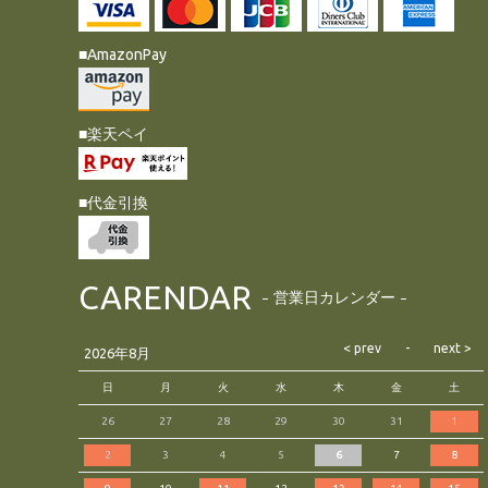
■AmazonPay
■楽天ペイ
■代金引換
CARENDAR
営業日カレンダー
2026年8月
日
月
火
水
木
金
土
26
27
28
29
30
31
1
2
3
4
5
6
7
8