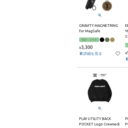
GRAVITY MAGNETRING
E
for MagSafe
Y
別注・コラボ
3,300
¥
詳細を見る
¥
PLAY UTILITY BACK
P
POCKET Logo Crewneck
P