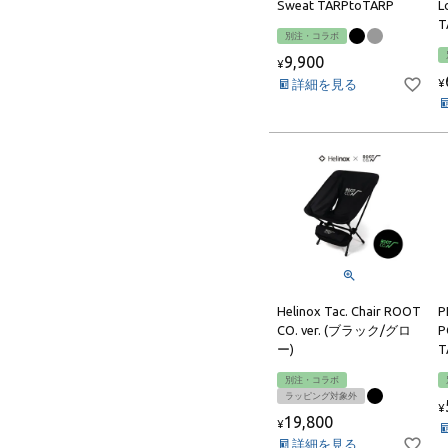
Sweat TARPtoTARP
L
T
別注・コラボ
9,900
¥
詳細を見る
¥
Helinox Tac. Chair ROOT
P
CO. ver. (ブラック/グロ
P
ー)
T
別注・コラボ
ラッピング対象外
¥
19,800
¥
詳細を見る