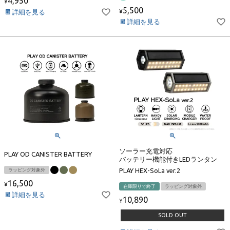
4,950
¥
5,500
詳細を見る
¥
詳細を見る
ソーラー充電対応
PLAY OD CANISTER BATTERY
バッテリー機能付きLEDランタン
PLAY HEX-SoLa ver.2
ラッピング対象外
16,500
¥
在庫限りで終了
ラッピング対象外
詳細を見る
10,890
¥
SOLD OUT