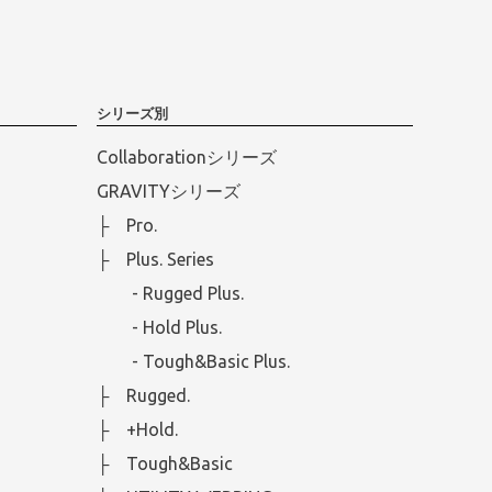
シリーズ別
Collaborationシリーズ
GRAVITYシリーズ
├ Pro.
├ Plus. Series
- Rugged Plus.
- Hold Plus.
- Tough&Basic Plus.
├ Rugged.
├ +Hold.
├ Tough&Basic