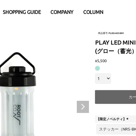
SHOPPING GUIDE
COMPANY
COLUMN
e
別
iPhone15
iPhone15Pro
商品番号
PLOG-435881
eケース
アパレル・ウェア類
PLAY LED MIN
Pro
iPhone15ProMax
 Watch専用アクセサリー
├トップス
ProMax
(グロー（蓄光）
リー・小物
- バックポケットシリーズ
5,500
¥
ナ
- Tシャツ
ダー・ネックストラップ
- ロングスリープTシャツ
afe関連アクセサリー
- スウェット
ウント
- アウター
ップ
├パンツ
カ
護ガラスフィルム
- ロングパンツ
ーシート
- ショーツ
【限定ノベルティ】
└その他
(
・充電器・バッテリー
ファニチャー
必
須
換パーツ