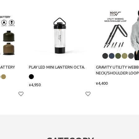
BATTERY
PLAY LED MINI LANTERN OCTA.
GRAVITY UTILITY WEBB
NECK/SHOULDER LOOP
4,400
¥
4,950
¥