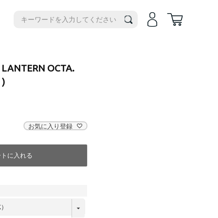
機種別
iPhone14
iPhone14Plus
iPhone17e
I LANTERN OCTA.
iPhone14Pro
iPhoneAir
)
iPhone14ProMax
iPhone17
iPhone13
iPhone17Pro
iPhone13ProMax
iPhone17ProMax
お気に入り登録
iPhone16e
iPhone16
iPhone16Plus
ートに入れる
iPhone16Pro
iPhone16ProMax
iPhone15
iPhone15Plus
iPhone15Pro