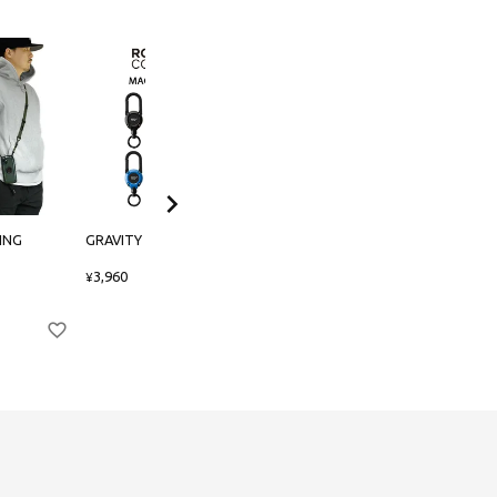
ING
GRAVITY MAG REEL 360
GRAVITY Shock Resist Case
for AirPods/AirPods Pro
3,960
¥
3,850
¥
〜