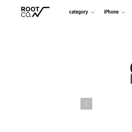
category
iPhone
シリーズ別
iPhone17e
iPhone16
アイテム
iPhoneAir
iPhone16
Collaborationシリーズ
iPhon
iPhone17
iPhone16
GRAVITYシリーズ
Apple
iPhone17Pro
iPhone16
├ Pro.
アクセサ
iPhone17ProMax
├ Plus. Series
├カラビ
- Rugged Plus.
├ショル
- Hold Plus.
├MagS
- Tough&Basic Plus.
├カーマ
├ Rugged.
├ストラ
├ +Hold
├液晶保
├ Tough&Basic
├インナ
├ UTILITY WEBBING
└その他
├ MAG REEL
ランタン
├ QUAD MAG.
予備・交