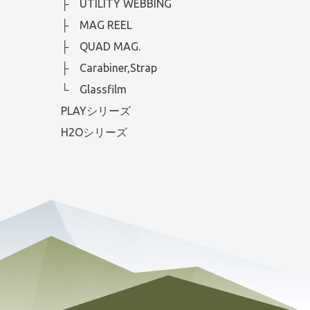
├ UTILITY WEBBING
├ MAG REEL
├ QUAD MAG.
├ Carabiner,Strap
└ Glassfilm
PLAYシリーズ
H2Oシリーズ