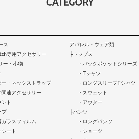
CATEGORY
ケース
アパレル・ウェア類
Watch専用アクセサリー
├トップス
リー・小物
- バックポケットシリーズ
ナ
- Tシャツ
ダー・ネックストラップ
- ロングスリープTシャツ
afe関連アクセサリー
- スウェット
ウント
- アウター
ップ
├パンツ
護ガラスフィルム
- ロングパンツ
ーシート
- ショーツ