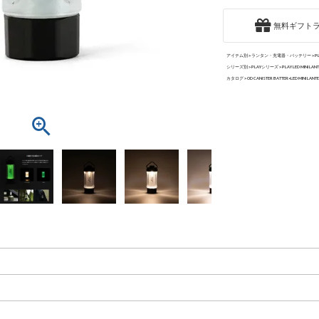
)
無料ギフト
アイテム別
ランタン・充電器・バッテリー
P
シリーズ別
PLAYシリーズ
PLAY LED MINI L
カタログ
OD CANISTER BATTER×LED MINI LANT