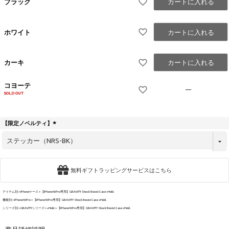
ブラック
カートに入れる
ホワイト
カートに入れる
カーキ
カートに入れる
コヨーテ
—
SOLD OUT
【限定ノベルティ】
(
必
須
)
無料ギフトラッピングサービスはこちら
アイテム別
iPhoneケース
【iPhone16Pro専用】GRAVITY Shock Resist Case +Hold.
機種別
iPhone16Pro
【iPhone16Pro専用】GRAVITY Shock Resist Case +Hold.
シリーズ別
GRAVITYシリーズ
+Hold.
【iPhone16Pro専用】GRAVITY Shock Resist Case +Hold.