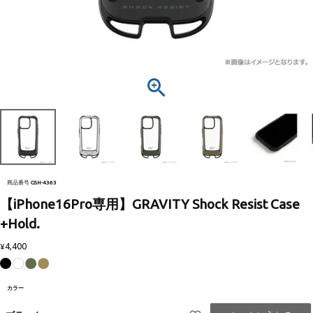
商品番号
GSH-4363
【iPhone16Pro専用】GRAVITY Shock Resist Case
+Hold.
4,400
¥
カラー