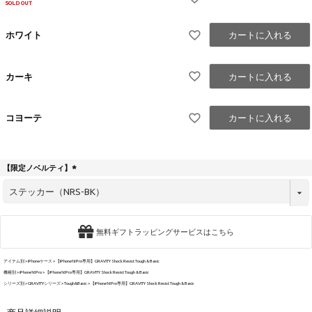
SOLD OUT
ホワイト
カートに入れる
カーキ
カートに入れる
コヨーテ
カートに入れる
【限定ノベルティ】
(
必
須
)
無料ギフトラッピングサービスはこちら
アイテム別
iPhoneケース
【iPhone16Pro専用】GRAVITY Shock Resist Tough & Basic
機種別
iPhone16Pro
【iPhone16Pro専用】GRAVITY Shock Resist Tough & Basic
シリーズ別
GRAVITYシリーズ
Tough&Basic
【iPhone16Pro専用】GRAVITY Shock Resist Tough & Basic