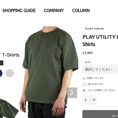
SHOPPING GUIDE
COMPANY
COLUMN
e
別
iPhone15
iPhone15Pro
商品番号
PUBT-441
eケース
アパレル・ウェア類
PLAY UTILITY 
Pro
iPhone15ProMax
 Watch専用アクセサリー
├トップス
ProMax
Shirts
リー・小物
- バックポケットシリーズ
3,960
¥
ナ
- Tシャツ
ダー・ネックストラップ
- ロングスリープTシャツ
カラー
afe関連アクセサリー
- スウェット
ウント
- アウター
○
在庫がございます。
ップ
├パンツ
△
残りわずかです。
護ガラスフィルム
- ロングパンツ
✕
ただいま在庫がございません。
ーシート
- ショーツ
└その他
・充電器・バッテリー
ファニチャー
カ
換パーツ