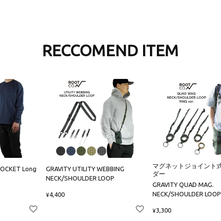
RECCOMEND ITEM
マグネットジョイント
POCKET Long
GRAVITY UTILITY WEBBING
ダー
NECK/SHOULDER LOOP
GRAVITY QUAD MAG.
NECK/SHOULDER LOOP R
4,400
¥
3,300
¥