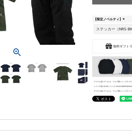
【限定ノベルティ】
(
必
須
)
無料ギフト
アイテム別
アパレル・ウェア類
トップス
T
シリーズ別
PLAYシリーズ
PLAY UTILITY BACK 
アイテム別
アパレル・ウェア類
トップス
バ