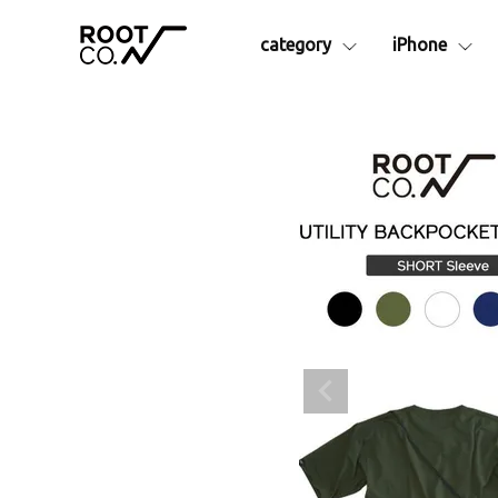
category
iPhone
シリーズ別
iPhone17e
iPhone16
アイテム
iPhoneAir
iPhone16
Collaborationシリーズ
iPhon
iPhone17
iPhone16
GRAVITYシリーズ
Apple
iPhone17Pro
iPhone16
├ Pro.
アクセサ
iPhone17ProMax
├ Plus. Series
├カラビ
- Rugged Plus.
├ショル
- Hold Plus.
├MagS
- Tough&Basic Plus.
├カーマ
├ Rugged.
├ストラ
├ +Hold
├液晶保
├ Tough&Basic
├インナ
├ UTILITY WEBBING
└その他
├ MAG REEL
ランタン
├ QUAD MAG.
予備・交