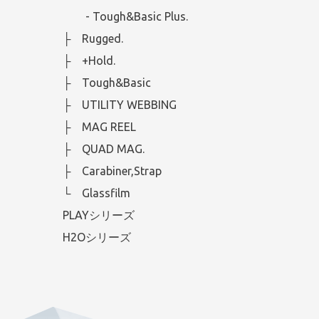
- Tough&Basic Plus.
├ Rugged.
├ +Hold.
├ Tough&Basic
├ UTILITY WEBBING
├ MAG REEL
├ QUAD MAG.
├ Carabiner,Strap
└ Glassfilm
PLAYシリーズ
H2Oシリーズ