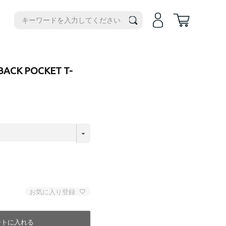
機種別
iPhone14
iPhone14Plus
iPhone17e
BACK POCKET T-
iPhone14Pro
iPhoneAir
iPhone14ProMax
iPhone17
iPhone13
iPhone17Pro
iPhone13ProMax
iPhone17ProMax
iPhone16e
iPhone16
iPhone16Plus
iPhone16Pro
iPhone16ProMax
お気に入り登録
iPhone15
iPhone15Plus
ートに入れる
iPhone15Pro