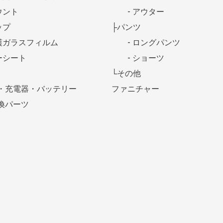
ウント
- アウター
ップ
├パンツ
護ガラスフィルム
- ロングパンツ
ーシート
- ショーツ
└その他
・充電器・バッテリー
ファニチャー
換パーツ