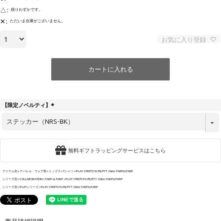
△
残りわずかです。
✕
ただいま在庫がございません。
お気に入り登録
カートに入れる
【限定ノベルティ】
(
必
須
)
無料ギフトラッピングサービスはこちら
アイテム別
アパレル・ウェア類
トップス
Tシャツ
PLAY STRETCH UTILITY T-Shirts TARPtoTARP
シリーズ別
COLLABORATION
TARP to TARP
PLAY STRETCH UTILITY T-Shirts TARPtoTARP
シリーズ別
PLAYシリーズ
PLAY STRETCH UTILITY T-Shirts TARPtoTARP