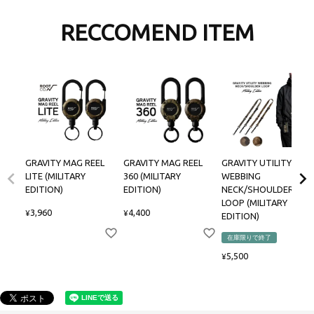
RECCOMEND ITEM
GRAVITY MAG REEL
GRAVITY MAG REEL
GRAVITY UTILITY
LITE (MILITARY
360 (MILITARY
WEBBING
EDITION)
EDITION)
NECK/SHOULDER
LOOP (MILITARY
3,960
4,400
¥
¥
EDITION)
在庫限りで終了
5,500
¥