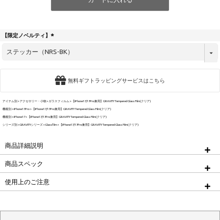
【限定ノベルティ】
(
必
須
)
無料ギフトラッピングサービスはこちら
アイテム別
アクセサリー・小物
ガラスフィルム
【iPhone17/17Pro兼用】GRAVITY Tempered Glass Film(クリア)
機種別
iPhone17Pro
【iPhone17/17Pro兼用】GRAVITY Tempered Glass Film(クリア)
機種別
iPhone17
【iPhone17/17Pro兼用】GRAVITY Tempered Glass Film(クリア)
シリーズ別
GRAVITYシリーズ
Glassfilm
【iPhone17/17Pro兼用】GRAVITY Tempered Glass Film(クリア)
商品詳細説明
商品スペック
使用上のご注意