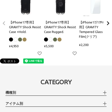
【iPhone17専用】
【iPhone17専用】
【iPhone17/17Pro兼
GRAVITY Shock Resist
GRAVITY Shock Resist
用】GRAVITY
Case +Hold.
Case Rugged.
Tempered Glass
Film(クリア)
2,200
¥
4,950
5,500
¥
¥
CATEGORY
機種別
アイテム別