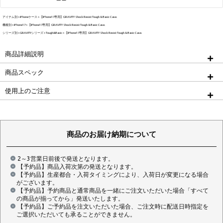
アイテム別
iPhoneケース
【iPhone17専用】GRAVITY Shock Resist Tough & Basic Case.
機種別
iPhone17
【iPhone17専用】GRAVITY Shock Resist Tough & Basic Case.
シリーズ別
GRAVITYシリーズ
Tough&Basic
【iPhone17専用】GRAVITY Shock Resist Tough & Basic Case.
商品詳細説明
商品スペック
使用上のご注意
商品のお届け納期について
2～3営業日前後で発送となります。
【予約品】商品入荷次第の発送となります。
【予約品】生産都合・入荷タイミングにより、入荷日が変更になる場合
がございます。
【予約品】予約商品と通常商品を一緒にご注文いただいた場合「すべて
の商品が揃ってから」発送いたします。
【予約品】ご予約品を注文いただいた場合、ご注文時に配送日時指定を
ご選択いただいても承ることができません。