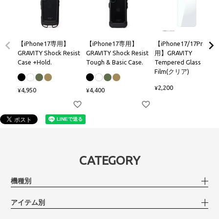
【iPhone17専用】
【iPhone17専用】
【iPhone17/17Pro兼
GRAVITY Shock Resist
GRAVITY Shock Resist
用】GRAVITY
Case +Hold.
Tough & Basic Case.
Tempered Glass
Film(クリア)
2,200
¥
4,950
4,400
¥
¥
CATEGORY
機種別
アイテム別