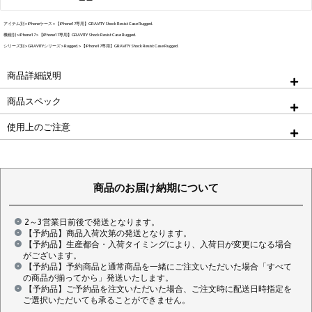
アイテム別
iPhoneケース
【iPhone17専用】GRAVITY Shock Resist Case Rugged.
機種別
iPhone17
【iPhone17専用】GRAVITY Shock Resist Case Rugged.
シリーズ別
GRAVITYシリーズ
Rugged.
【iPhone17専用】GRAVITY Shock Resist Case Rugged.
商品詳細説明
商品スペック
使用上のご注意
商品のお届け納期について
2～3営業日前後で発送となります。
【予約品】商品入荷次第の発送となります。
【予約品】生産都合・入荷タイミングにより、入荷日が変更になる場合
がございます。
【予約品】予約商品と通常商品を一緒にご注文いただいた場合「すべて
の商品が揃ってから」発送いたします。
【予約品】ご予約品を注文いただいた場合、ご注文時に配送日時指定を
ご選択いただいても承ることができません。