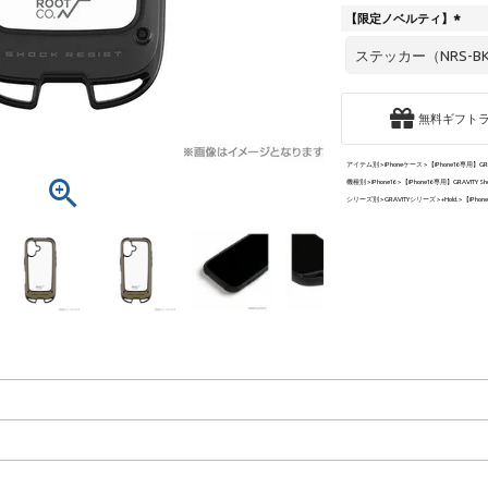
【限定ノベルティ】
(
必
須
)
無料ギフト
アイテム別
iPhoneケース
【iPhone16専用】GRAVIT
機種別
iPhone16
【iPhone16専用】GRAVITY Shock 
シリーズ別
GRAVITYシリーズ
+Hold.
【iPhone