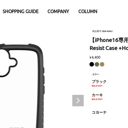
SHOPPING GUIDE
COMPANY
COLUMN
e
別
iPhone15
iPhone15Pro
商品番号
GSH-4362
eケース
アパレル・ウェア類
【iPhone16専用
Pro
iPhone15ProMax
 Watch専用アクセサリー
├トップス
ProMax
Resist Case +Ho
リー・小物
- バックポケットシリーズ
4,400
¥
ナ
- Tシャツ
ダー・ネックストラップ
- ロングスリープTシャツ
afe関連アクセサリー
- スウェット
カラー
ブラック
ウント
- アウター
SOLD OUT
ップ
├パンツ
カーキ
護ガラスフィルム
- ロングパンツ
SOLD OUT
ーシート
- ショーツ
└その他
コヨーテ
・充電器・バッテリー
ファニチャー
換パーツ