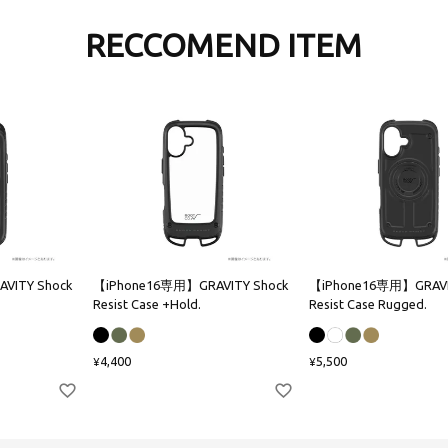
RECCOMEND ITEM
VITY Shock
【iPhone16専用】GRAVITY Shock
【iPhone16専用】GRAVI
Resist Case +Hold.
Resist Case Rugged.
4,400
5,500
¥
¥