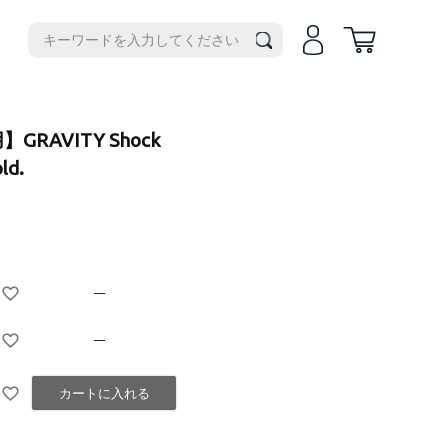
機種別
iPhone14
iPhone14Plus
iPhone17e
】GRAVITY Shock
iPhone14Pro
iPhoneAir
ld.
iPhone14ProMax
iPhone17
iPhone13
iPhone17Pro
iPhone13ProMax
iPhone17ProMax
iPhone16e
iPhone16
—
iPhone16Plus
iPhone16Pro
—
iPhone16ProMax
iPhone15
カートに入れる
iPhone15Plus
iPhone15Pro