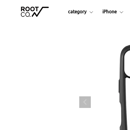
category
iPhone
シリーズ別
iPhone17e
iPhone16
アイテム
iPhoneAir
iPhone16
Collaborationシリーズ
iPhon
iPhone17
iPhone16
GRAVITYシリーズ
Apple
iPhone17Pro
iPhone16
├ Pro.
アクセサ
iPhone17ProMax
├ Plus. Series
├カラビ
- Rugged Plus.
├ショル
- Hold Plus.
├MagS
- Tough&Basic Plus.
├カーマ
├ Rugged.
├ストラ
├ +Hold
├液晶保
├ Tough&Basic
├インナ
├ UTILITY WEBBING
└その他
├ MAG REEL
ランタン
├ QUAD MAG.
予備・交