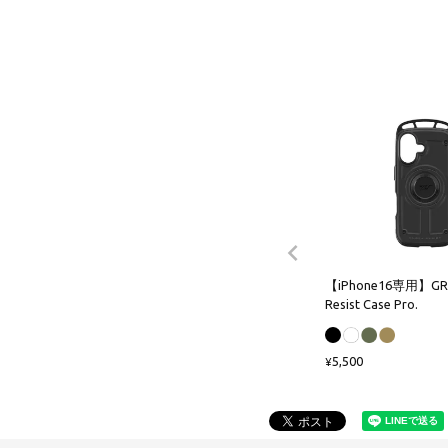
【iPhone16専用】GRA
Resist Case Pro.
5,500
¥