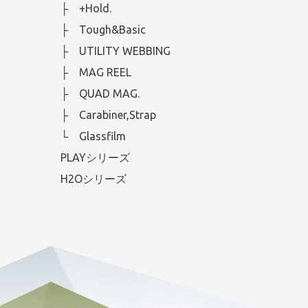
├ +Hold.
├ Tough&Basic
├ UTILITY WEBBING
├ MAG REEL
├ QUAD MAG.
├ Carabiner,Strap
└ Glassfilm
PLAYシリーズ
H2Oシリーズ