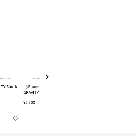
TY Shock
【iPhone16/iPhone15専用】
GRAVITY UTILITY WEBBIN
GRAVITY Tempered Glass Film
NECK/SHOULDER LOOP
2,200
4,400
¥
¥