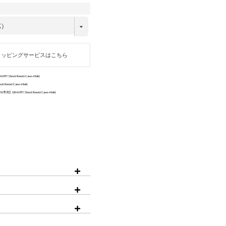
iPhone15ProMax
ラッピングサービスはこちら
Y Shock Resist Case +Hold.
Resist Case +Hold.
16専用】GRAVITY Shock Resist Case +Hold.