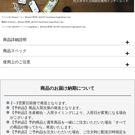
アイテム別
iPhoneケース
【iPhone13専用】GRAVITY Shock Resist Tough & Basic Case.
機種別
iPhone13
【iPhone13専用】GRAVITY Shock Resist Tough & Basic Case.
シリーズ別
GRAVITYシリーズ
Tough&Basic
【iPhone13専用】GRAVITY Shock Resist Tough & Basic Case.
商品詳細説明
商品スペック
使用上のご注意
商品のお届け納期について
2～3営業日前後で発送となります。
【予約品】商品入荷次第の発送となります。
【予約品】生産都合・入荷タイミングにより、入荷日が変更になる場合
がございます。
【予約品】予約商品と通常商品を一緒にご注文いただいた場合「すべて
の商品が揃ってから」発送いたします。
【予約品】ご予約品を注文いただいた場合、ご注文時に配送日時指定を