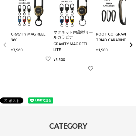
マグネット内蔵型リー
GRAVITY MAG REEL
ROOT CO. GRAVITY
ルカラビナ
360
TRIAD CARABINER
GRAVITY MAG REEL
LITE
3,960
1,980
¥
¥
3,300
¥
CATEGORY