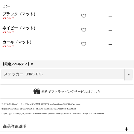
カラー
ブラック（マット）
—
SOLD OUT
ネイビー（マット）
—
SOLD OUT
カーキ（マット）
—
SOLD OUT
【限定ノベルティ】
(
必
須
)
無料ギフトラッピングサービスはこちら
アイテム別
iPhoneケース
【iPhone13Pro専用】GRAVITY Shock Resist Case. /ROOT CO.×iFace Model
機種別
iPhone13Pro
【iPhone13Pro専用】GRAVITY Shock Resist Case. /ROOT CO.×iFace Model
シリーズ別
GRAVITYシリーズ
iFace Collaboration Model
【iPhone13Pro専用】GRAVITY Shock Resist Case. /ROOT CO.×iFace Model
商品詳細説明