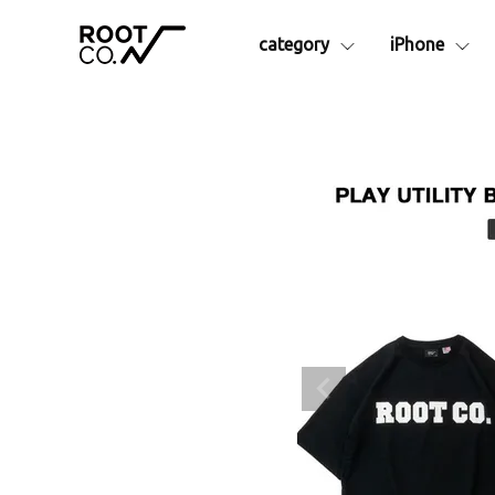
category
iPhone
シリーズ別
iPhone17e
iPhone16
アイテム
iPhoneAir
iPhone16
Collaborationシリーズ
iPhon
iPhone17
iPhone16
GRAVITYシリーズ
Apple
iPhone17Pro
iPhone16
├ Pro.
アクセサ
iPhone17ProMax
├ Plus. Series
├カラビ
- Rugged Plus.
├ショル
- Hold Plus.
├MagS
- Tough&Basic Plus.
├カーマ
├ Rugged.
├ストラ
├ +Hold
├液晶保
├ Tough&Basic
├インナ
├ UTILITY WEBBING
└その他
├ MAG REEL
ランタン
├ QUAD MAG.
予備・交