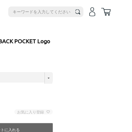
機種別
iPhone14
iPhone14Plus
iPhone17e
 BACK POCKET Logo
iPhone14Pro
iPhoneAir
iPhone14ProMax
iPhone17
iPhone13
iPhone17Pro
iPhone13ProMax
iPhone17ProMax
iPhone16e
iPhone16
iPhone16Plus
iPhone16Pro
iPhone16ProMax
お気に入り登録
iPhone15
iPhone15Plus
ートに入れる
iPhone15Pro