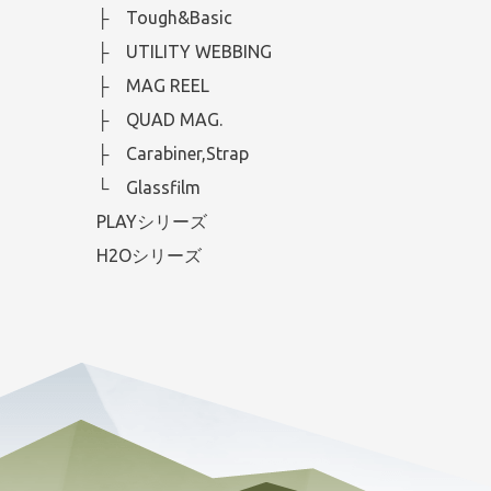
├ Tough&Basic
├ UTILITY WEBBING
├ MAG REEL
├ QUAD MAG.
├ Carabiner,Strap
└ Glassfilm
PLAYシリーズ
H2Oシリーズ