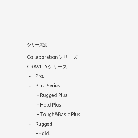
シリーズ別
Collaborationシリーズ
GRAVITYシリーズ
├ Pro.
├ Plus. Series
- Rugged Plus.
- Hold Plus.
- Tough&Basic Plus.
├ Rugged.
├ +Hold.