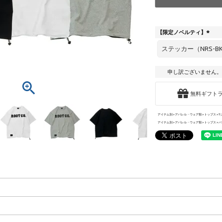
【限定ノベルティ】
(
必
須
)
申し訳ございません。
無料ギフト
アイテム別
アパレル・ウェア類
トップス
T
アイテム別
アパレル・ウェア類
トップス
バ