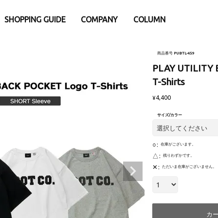
SHOPPING GUIDE
COMPANY
COLUMN
e
別
iPhone15
iPhone15Pro
商品番号
PUBTL-459
eケース
アパレル・ウェア類
PLAY UTILITY
Pro
iPhone15ProMax
 Watch専用アクセサリー
├トップス
ProMax
T-Shirts
リー・小物
- バックポケットシリーズ
4,400
¥
ナ
- Tシャツ
ダー・ネックストラップ
- ロングスリープTシャツ
サイズ/カラー
afe関連アクセサリー
- スウェット
ウント
- アウター
○
在庫がございます。
ップ
├パンツ
△
残りわずかです。
護ガラスフィルム
- ロングパンツ
✕
ただいま在庫がございません。
ーシート
- ショーツ
└その他
・充電器・バッテリー
ファニチャー
カ
換パーツ