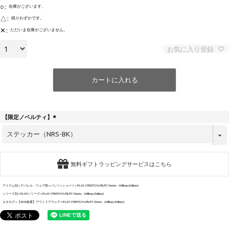
○
在庫がございます。
△
残りわずかです。
✕
ただいま在庫がございません。
お気に入り登録
カートに入れる
【限定ノベルティ】
(
必
須
)
無料ギフトラッピングサービスはこちら
アイテム別
アパレル・ウェア類
パンツ
ショーツ
PLAY STRETCH UTILITY Shorts（Military Edition)
シリーズ別
PLAYシリーズ
PLAY STRETCH UTILITY Shorts（Military Edition)
カタログ
【2025春夏】アウトドアウェア
PLAY STRETCH UTILITY Shorts（Military Edition)