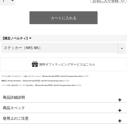
お気に入り登録
カートに入れる
【限定ノベルティ】
(
必
須
)
無料ギフトラッピングサービスはこちら
アイテム別
アクセサリー・小物
ガラスフィルム
【iPhone13ProMax専用】GRAVITY Tempered Glass Film (クリア)
機種別
iPhone13ProMAX
【iPhone13ProMax専用】GRAVITY Tempered Glass Film (クリア)
シリーズ別
GRAVITYシリーズ
Glassfilm
【iPhone13ProMax専用】GRAVITY Tempered Glass Film (クリア)
商品詳細説明
商品スペック
使用上のご注意