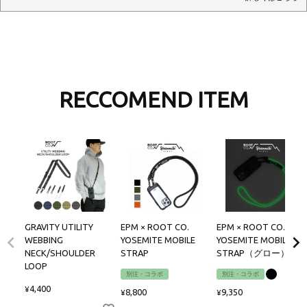
RECCOMEND ITEM
GRAVITY UTILITY
EPM × ROOT CO.
EPM × ROOT CO.
WEBBING
YOSEMITE MOBILE
YOSEMITE MOBILE
NECK/SHOULDER
STRAP
STRAP（グロー）
LOOP
別注・コラボ
別注・コラボ
4,400
¥
8,800
9,350
¥
¥