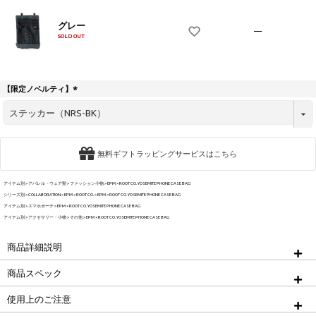
グレー
—
SOLD OUT
【限定ノベルティ】
(
必
須
)
無料ギフトラッピングサービスはこちら
アイテム別
アパレル・ウェア類
ファッション小物
EPM × ROOT CO. YOSEMITE PHONE CASE BAG
シリーズ別
COLLABORATION
EPM × ROOT CO.
EPM × ROOT CO. YOSEMITE PHONE CASE BAG
アイテム別
スマホポーチ
EPM × ROOT CO. YOSEMITE PHONE CASE BAG
アイテム別
アクセサリー・小物
その他
EPM × ROOT CO. YOSEMITE PHONE CASE BAG
商品詳細説明
商品スペック
使用上のご注意