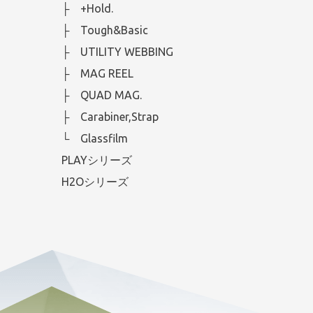
├ +Hold.
├ Tough&Basic
├ UTILITY WEBBING
├ MAG REEL
├ QUAD MAG.
├ Carabiner,Strap
└ Glassfilm
PLAYシリーズ
H2Oシリーズ