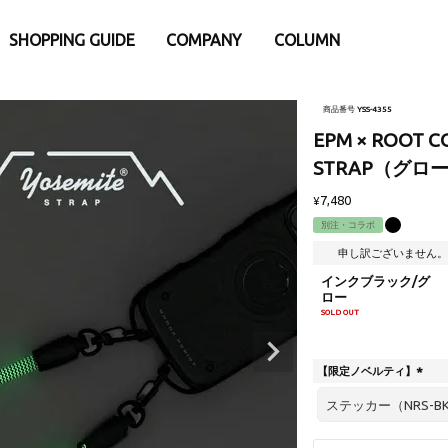
SHOPPING GUIDE
COMPANY
COLUMN
e
別
iPhone15
iPhone15Pro
商品番号
YSS-4355
eケース
アパレル・ウェア類
EPM × ROOT C
Pro
iPhone15ProMax
 Watch専用アクセサリー
├トップス
ProMax
STRAP（グロ
リー・小物
- バックポケットシリーズ
7,480
¥
ナ
- Tシャツ
別注・コラボ
ダー・ネックストラップ
- ロングスリープTシャツ
申し訳ございません。
afe関連アクセサリー
- スウェット
インクブラック/グ
ウント
- アウター
ロー
ップ
├パンツ
SOLD OUT
護ガラスフィルム
- ロングパンツ
ーシート
- ショーツ
【限定ノベルティ】
(
└その他
必
・充電器・バッテリー
ファニチャー
須
)
換パーツ