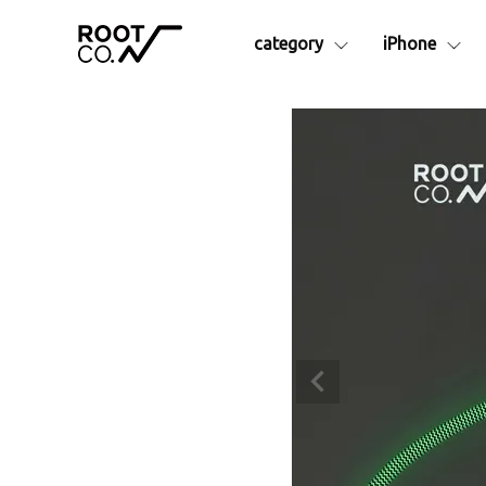
category
iPhone
シリーズ別
iPhone17e
iPhone16
アイテム
iPhoneAir
iPhone16
Collaborationシリーズ
iPhon
iPhone17
iPhone16
GRAVITYシリーズ
Apple
iPhone17Pro
iPhone16
├ Pro.
アクセサ
iPhone17ProMax
├ Plus. Series
├カラビ
- Rugged Plus.
├ショル
- Hold Plus.
├MagS
- Tough&Basic Plus.
├カーマ
├ Rugged.
├ストラ
├ +Hold
├液晶保
├ Tough&Basic
├インナ
├ UTILITY WEBBING
└その他
├ MAG REEL
ランタン
├ QUAD MAG.
予備・交