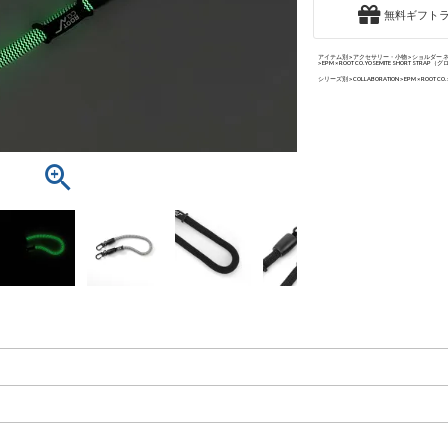
無料ギフト
アイテム別
アクセサリー・小物
ショルダー 
EPM × ROOT CO. YOSEMITE SHORT STRAP（
シリーズ別
COLLABORATION
EPM × ROOT CO.