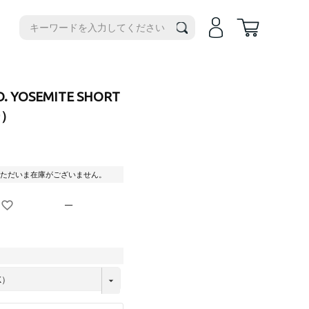
機種別
iPhone14
iPhone14Plus
iPhone17e
O. YOSEMITE SHORT
iPhone14Pro
iPhoneAir
ー）
iPhone14ProMax
iPhone17
iPhone13
iPhone17Pro
iPhone13ProMax
iPhone17ProMax
ただいま在庫がございません。
iPhone16e
iPhone16
—
iPhone16Plus
iPhone16Pro
iPhone16ProMax
iPhone15
iPhone15Plus
iPhone15Pro