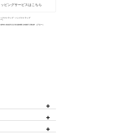
ラッピングサービスはこちら
iPhone15ProMax
ネックストラップ・ハンドストラップ
グロー）
EPM × ROOT CO. YOSEMITE SHORT STRAP（グロー）