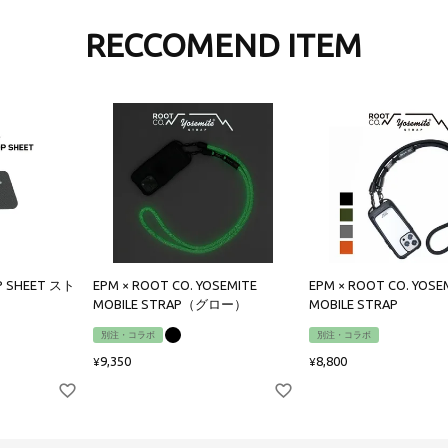
RECCOMEND ITEM
OP SHEET スト
EPM × ROOT CO. YOSEMITE
EPM × ROOT CO. YOSE
MOBILE STRAP（グロー）
MOBILE STRAP
別注・コラボ
別注・コラボ
9,350
8,800
¥
¥