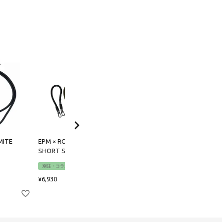
MITE
EPM × ROOT CO. YOSEMITE
GRAVITY UTILITY WEBBIN
SHORT STRAP
NECK/SHOULDER LOOP
別注・コラボ
4,400
¥
6,930
¥