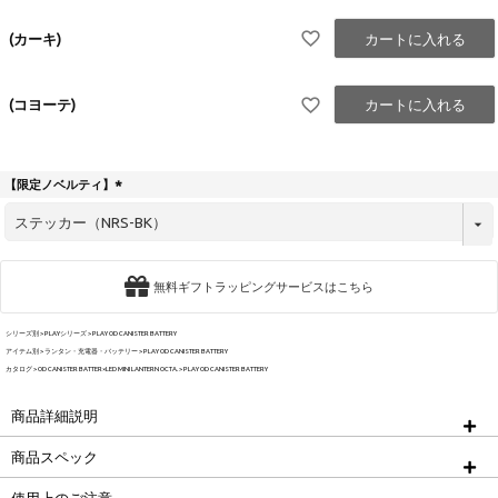
(カーキ)
カートに入れる
(コヨーテ)
カートに入れる
【限定ノベルティ】
(
必
須
)
無料ギフトラッピングサービスはこちら
シリーズ別
PLAYシリーズ
PLAY OD CANISTER BATTERY
アイテム別
ランタン・充電器・バッテリー
PLAY OD CANISTER BATTERY
カタログ
OD CANISTER BATTER×LED MINI LANTERN OCTA.
PLAY OD CANISTER BATTERY
商品詳細説明
商品スペック