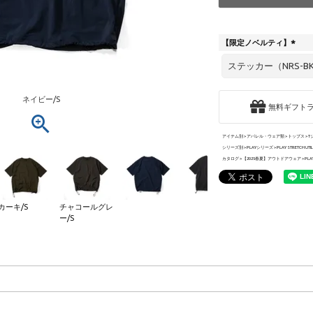
【限定ノベルティ】
(
必
須
)
ネイビー/S
無料ギフト
アイテム別
アパレル・ウェア類
トップス
T
シリーズ別
PLAYシリーズ
PLAY STRETCH UTILI
カタログ
【2025春夏】アウトドアウェア
PLAY
カーキ/S
チャコールグレ
ー/S