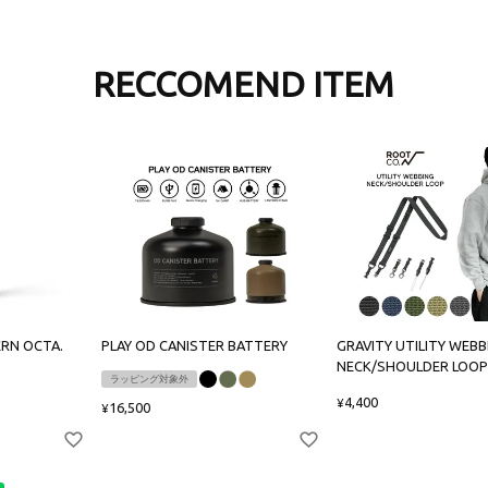
RECCOMEND ITEM
ERN OCTA.
PLAY OD CANISTER BATTERY
GRAVITY UTILITY WEBB
NECK/SHOULDER LOOP
ラッピング対象外
4,400
¥
16,500
¥