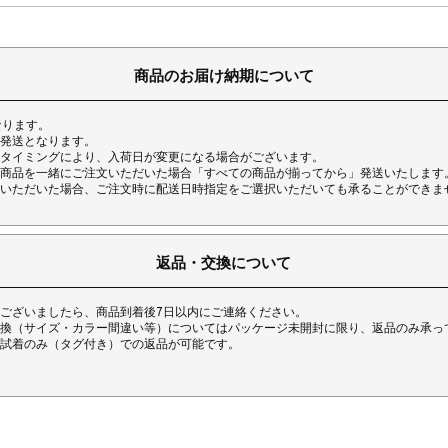
商品のお届け納期について
なります。
発送となります。
タイミングにより、入荷日が変更になる場合がございます。
商品を一緒にご注文いただいた場合「すべての商品が揃ってから」発送いたします
いただいた場合、ご注文時に配送日時指定をご選択いただいても承ることができま
返品・交換について
ございましたら、商品到着後7日以内にご連絡ください。
換（サイズ・カラー間違い等）についてはパッケージ未開封に限り、返品のみ承っ
試着のみ（タグ付き）での返品が可能です。