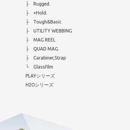
├ Rugged.
├ +Hold.
├ Tough&Basic
├ UTILITY WEBBING
├ MAG REEL
├ QUAD MAG.
├ Carabiner,Strap
└ Glassfilm
PLAYシリーズ
H2Oシリーズ