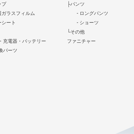
ップ
├パンツ
護ガラスフィルム
- ロングパンツ
ーシート
- ショーツ
└その他
・充電器・バッテリー
ファニチャー
換パーツ