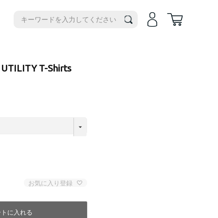
機種別
iPhone14
iPhone14Plus
iPhone17e
UTILITY T-Shirts
iPhone14Pro
iPhoneAir
iPhone14ProMax
iPhone17
iPhone13
iPhone17Pro
iPhone13ProMax
iPhone17ProMax
iPhone16e
iPhone16
iPhone16Plus
iPhone16Pro
iPhone16ProMax
お気に入り登録
iPhone15
iPhone15Plus
ートに入れる
iPhone15Pro