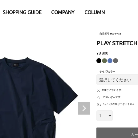
SHOPPING GUIDE
COMPANY
COLUMN
e
別
iPhone15
iPhone15Pro
商品番号
PSUT-456
eケース
アパレル・ウェア類
PLAY STRETCH 
Pro
iPhone15ProMax
 Watch専用アクセサリー
├トップス
ProMax
8,800
¥
リー・小物
- バックポケットシリーズ
ナ
- Tシャツ
サイズ/カラー
ダー・ネックストラップ
- ロングスリープTシャツ
afe関連アクセサリー
- スウェット
ウント
- アウター
○
在庫がございます。
ップ
├パンツ
△
残りわずかです。
✕
護ガラスフィルム
- ロングパンツ
ただいま在庫がございません。
ーシート
- ショーツ
└その他
・充電器・バッテリー
ファニチャー
カ
換パーツ