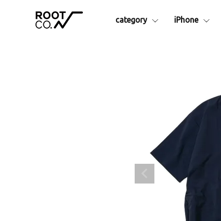
category
iPhone
シリーズ別
iPhone17e
iPhone16
アイテム
iPhoneAir
iPhone16
Collaborationシリーズ
iPhon
iPhone17
iPhone16
GRAVITYシリーズ
Apple
iPhone17Pro
iPhone16
├ Pro.
アクセサ
iPhone17ProMax
├ Plus. Series
├カラビ
- Rugged Plus.
├ショル
- Hold Plus.
├MagS
- Tough&Basic Plus.
├カーマ
├ Rugged.
├ストラ
├ +Hold
├液晶保
├ Tough&Basic
├インナ
├ UTILITY WEBBING
└その他
├ MAG REEL
ランタン
├ QUAD MAG.
予備・交