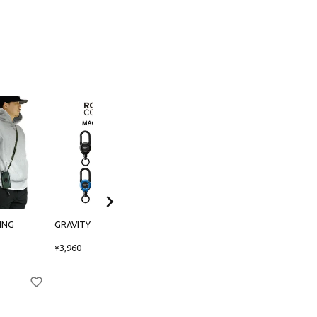
ING
GRAVITY MAG REEL 360
GRAVITY Shock Resist Case
for AirPods/AirPods Pro
3,960
¥
3,850
¥
〜